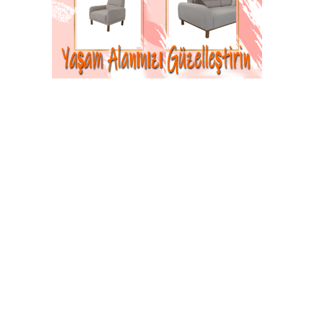
CUMHURBAŞKANLIĞI KARARNAMESİ İLE
MADEN ŞİRKETLERİNE "SU" SETİ: BOĞALI
DAĞLARI KORUMA ALTINDA!
© 2026 Tüm hakları saklıdır. Sistem : Gazisoft
Haber
Yazılımı