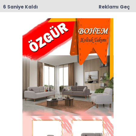
6 Saniye Kaldı
Reklamı Geç
09:19
Taşova’da Andıran ve Mülkbükü Köylerinde
Asfalt Yama Çalışmaları Başladı
Su Güvenliği Haberleri
Son dakika Su Güvenliği haberleri ve Su
Güvenliği haberleri ile ilgili tüm sıcak gelişmeleri
sayfamızdan takip edebilirsiniz.
Su Güvenliği ile ilgili 1 haber listeleniyor.