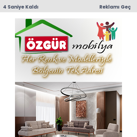
3 Saniye Kaldı
Reklamı Geç
12:57
TRT Belgesel’den Taşova Çiçek Bamyası
Belgeseli: 9 Ağustos Pazar Günü Yayında!
Emekli Haberleri
Son dakika Emekli haberleri ve Emekli haberleri
ile ilgili tüm sıcak gelişmeleri sayfamızdan takip
edebilirsiniz.
Emekli ile ilgili 50 haber listeleniyor.