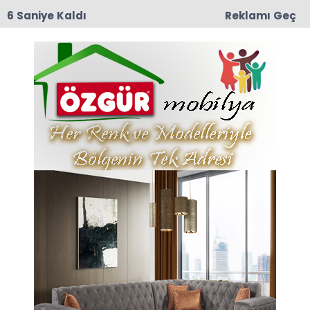
5 Saniye Kaldı
Reklamı Geç
09:03
Yeşilırmak Mahallesi Eski muhtarlarından
Mustafa Darıcı Vefat Etti
Boğalı Dağları Haberleri
Son dakika Boğalı Dağları haberleri ve Boğalı
Dağları haberleri ile ilgili tüm sıcak gelişmeleri
sayfamızdan takip edebilirsiniz.
Boğalı Dağları ile ilgili 6 haber listeleniyor.