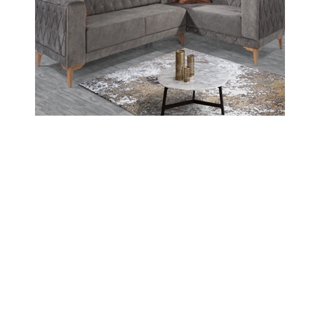
Boğalı Dağları’nda Kritik Eşik: Arduçönü
Köyü’ndeki Su ve Yaşam Mücadelesi
Masaya Yatırılıyor!