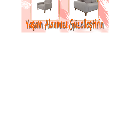
TAŞOVA’DA OTOMOBİL TAKLA ATTI: 3 KİŞİ
YARALANDI