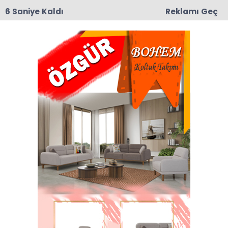
6 Saniye Kaldı
Reklamı Geç
09:19
Taşova’da Andıran ve Mülkbükü Köylerinde
Asfalt Yama Çalışmaları Başladı
Trafik Kazası Haberleri Haberleri
Son dakika Trafik Kazası Haberleri haberleri ve
Trafik Kazası Haberleri haberleri ile ilgili tüm
sıcak gelişmeleri sayfamızdan takip edebilirsiniz.
Trafik Kazası Haberleri ile ilgili 4 haber
listeleniyor.