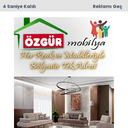
3 Saniye Kaldı
Reklamı Geç
17:37
RECEP ÇOLAK VEFAT ETTİ
Anasayfa
TAŞOVA
Taşova Girişinde Kaza: 2
Kişi Yaralandı
Taşova girişinde, Torunlar Petrol mevkiinde
meydana gelen kazada 2 kişi yaralandı.