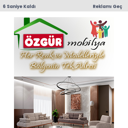
6 Saniye Kaldı
Reklamı Geç
12:57
TRT Belgesel’den Taşova Çiçek Bamyası
Belgeseli: 9 Ağustos Pazar Günü Yayında!
Bilgen Haberleri
Son dakika Bilgen haberleri ve Bilgen haberleri
ile ilgili tüm sıcak gelişmeleri sayfamızdan takip
edebilirsiniz.
Bilgen ile ilgili 6 haber listeleniyor.