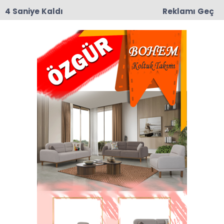
3 Saniye Kaldı
Reklamı Geç
10:21
ERDAĞ AİLESİNİN ACI GÜNÜ
Şahin Haberleri
Son dakika Şahin haberleri ve Şahin haberleri ile
ilgili tüm sıcak gelişmeleri sayfamızdan takip
edebilirsiniz.
Şahin ile ilgili 50 haber listeleniyor.