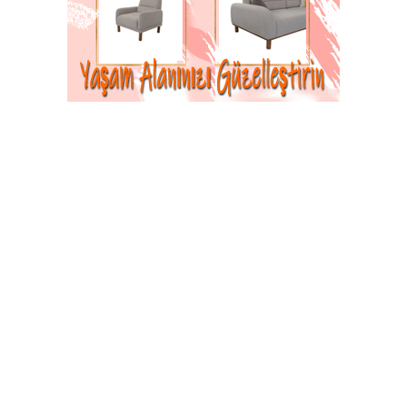
Meliha Üstün Vefat Etti