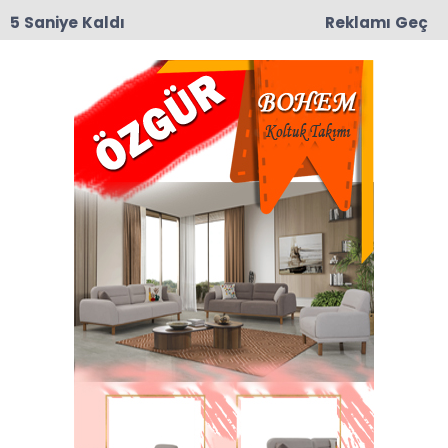
5 Saniye Kaldı
Reklamı Geç
09:19
Taşova’da Andıran ve Mülkbükü Köylerinde
Asfalt Yama Çalışmaları Başladı
Ömer Altun Haberleri
Son dakika Ömer Altun haberleri ve Ömer Altun
haberleri ile ilgili tüm sıcak gelişmeleri
sayfamızdan takip edebilirsiniz.
Ömer Altun ile ilgili 11 haber listeleniyor.