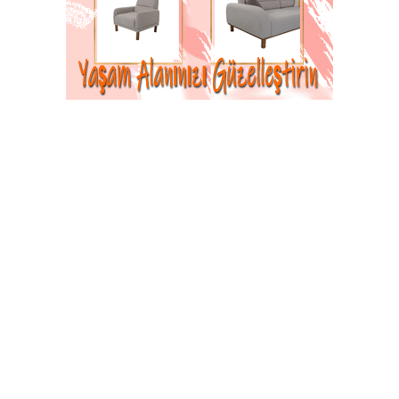
Yeni İlçe Jandarma Komutanı Üsteğmen
Ahmet Kılıç Görevine Başladı