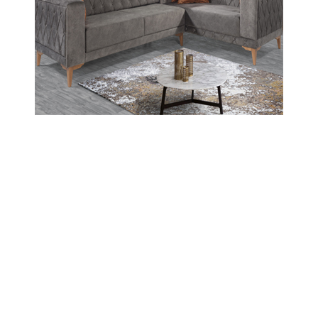
gördüğü hastanede 12 Mayıs Pazartesi günü
vefat etti.
12-05-2025 09:19
Abone Ol