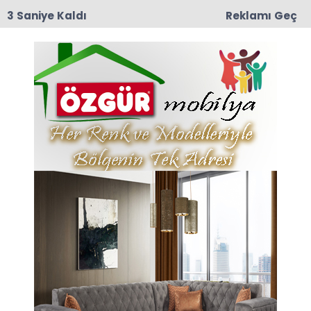
3 Saniye Kaldı
Reklamı Geç
09:03
Yeşilırmak Mahallesi Eski muhtarlarından
Mustafa Darıcı Vefat Etti
Anasayfa
VEFAT
Sebiha Gökçen Taşova
Vefat Etti
İlçemize bağlı Belevi köyü halkından merhum
Mevlüt Taşova’nın eşi, Cemal Taşova, Hüseyin
Taşova, Mustafa Taşova ile Sariye, Fadime ve
Hatice’nin anneleri Sebiha Gökçen (88) tedavi