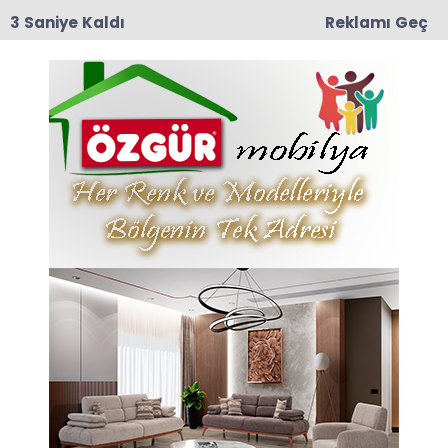
2 Saniye Kaldı
Reklamı Geç
15:25
İYİ Parti Taşova İlçe Teşkilatından Eş Zamanlı
Basın Açıklaması: "İhanetin Zaman Aşımı Yoktur!"
Anasayfa
TAŞOVA
Taşova’da Tır Karşı Şeride
Geçti: Facia Son Anda
Önledi
Kapıkule Sınır Kapısı’ndan Türkiye’ye giriş yapan
yabancı plakalı bir çekici tır, Amasya’nın
Taşova ilçesi Durucasu Köyü mevkiinde kaza