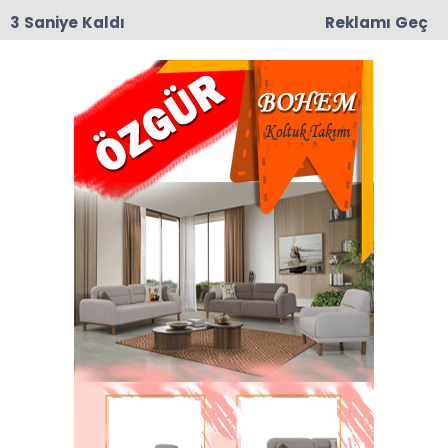
2 Saniye Kaldı
Reklamı Geç
15:17
Taşova’da Sanayi Deresi Çalışmaları Durma
Noktasına Geldi: Mahalle Sakinleri ve Esnaf Tepkili
Anasayfa
TAŞOVA
Hafta Sonu Hava Nasıl
Olacak..?
Sıcakların yükselişe geçtiği bu günlerde 15 -16
Temmuz günlerinde hava nasıl olacak.