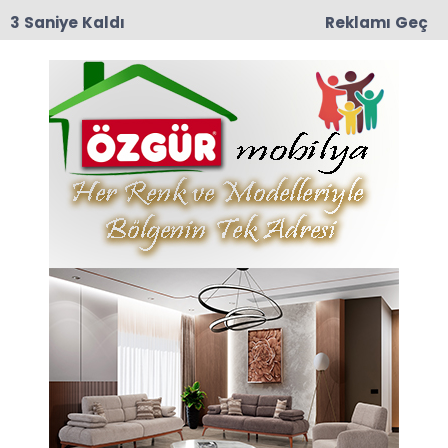
3 Saniye Kaldı
Reklamı Geç
15:25
İYİ Parti Taşova İlçe Teşkilatından Eş Zamanlı
Basın Açıklaması: "İhanetin Zaman Aşımı Yoktur!"
Anasayfa
DÜNYA
Mehmet Atak'ın
kaleminden : "Tarihi İkinci
Tur Seçiminin
Kaybedenleri"
Mehmet Atak'ın kaleminden : "Tarihi İkinci Tur