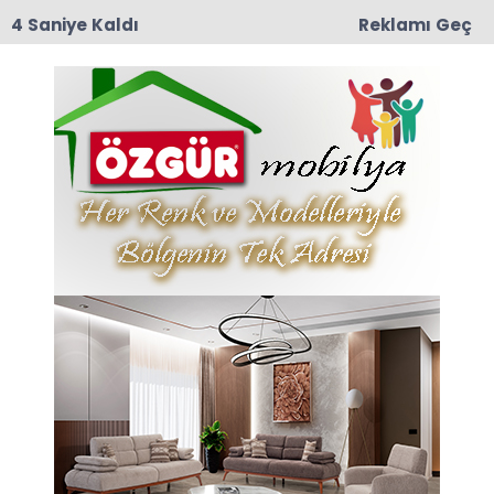
3 Saniye Kaldı
Reklamı Geç
10:29
Taşova İlçe Emniyet Müdürlüğü’ne Emniyet Amiri
Bünyamin Dede Atandı
Anasayfa
TAŞOVA
Amasya Valiliğinden
Duyuru
Amasya Valiliğinden Duyuru
02-06-2023 13:26