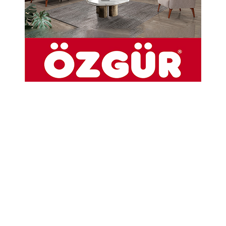
Merzifon Organize Sanayi Bölgelerinin
Müteşebbis Heyeti Toplantılarına Başkanlık etti.
Toplantılarda Taşova Kaymakamı Ahmet
Gökcecik, Merzifon Kaymakamı Ali Güldoğan,
Taşova Belediye Başkanı Bayram Öztürk,
Suluova Belediye Başkanı Fatih Üçok, Merzifon
Belediye Başkanı Alp Kargı ve OSB’lerin
Müteşebbis Heyeti Üyeleri yer aldı.
25-02-2022 10:54
Güncelleme : 25-02-2022 18:15
Abone Ol