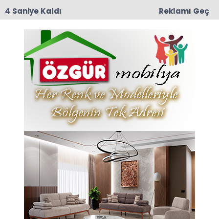
3 Saniye Kaldı
Reklamı Geç
12:57
TRT Belgesel’den Taşova Çiçek Bamyası
Belgeseli: 9 Ağustos Pazar Günü Yayında!
Anasayfa
TAŞOVA
Taşova, Suluova ve
Merzifon Organize Sanayi
Müteşebbis Heyeti
Toplantısı Gerçekleştirildi
Valimiz Mustafa Masatlı, Taşova, Suluova ve