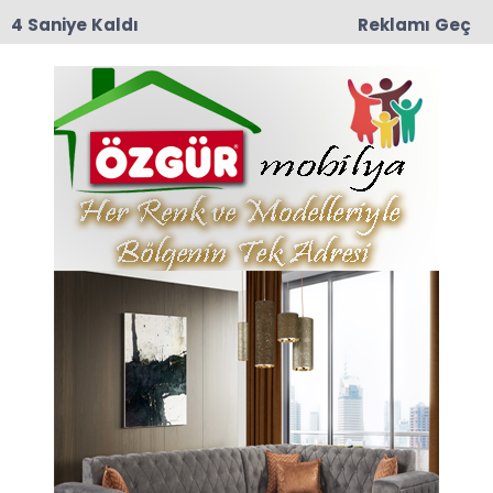
3 Saniye Kaldı
Reklamı Geç
16:25
Taşova’da Hububat Hasadında Biçerdöver
Denetimleri Aralıksız Sürüyor
Anasayfa
Kaymakamlık
Çetin PINAR Pazar İlçesine
atandı.
Çetin PINAR Pazar İlçesine atandı.
26-03-2016 15:00
Güncelleme : 26-03-2016 15:00