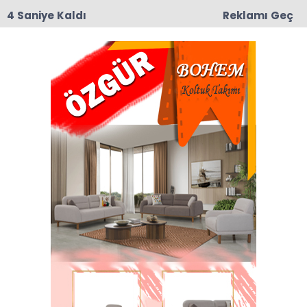
3 Saniye Kaldı
Reklamı Geç
09:19
Taşova’da Andıran ve Mülkbükü Köylerinde
Asfalt Yama Çalışmaları Başladı
Anasayfa
Kaymakamlık
12-22 Haziran Amasya
Uluslararası Atatürk
Kültür ve Sanat Festivali
Kutlama Programı
12-22 Haziran Amasya Uluslararası Atatürk