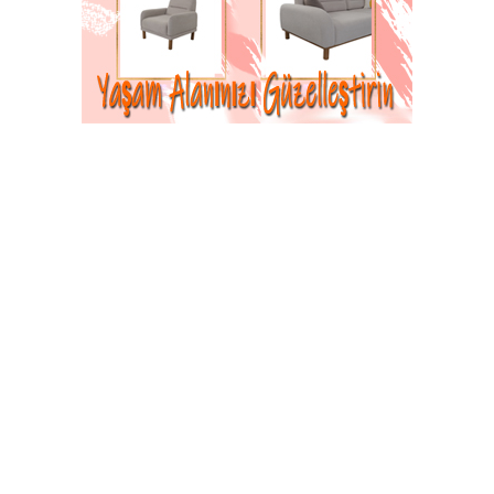
Osmanlı saray mutfağının asırlık lezzeti, Konya
düğün yemeklerinin baş tacı ve Taşova’nın en
önemli kültürel miraslarından biri olan "Amasya
Çiçek Bamyası", ithal ürün tehdidine ve
biyokorsanlığa karşı koruma altına alınıyor.
07-07-2026 14:41
Abone Ol