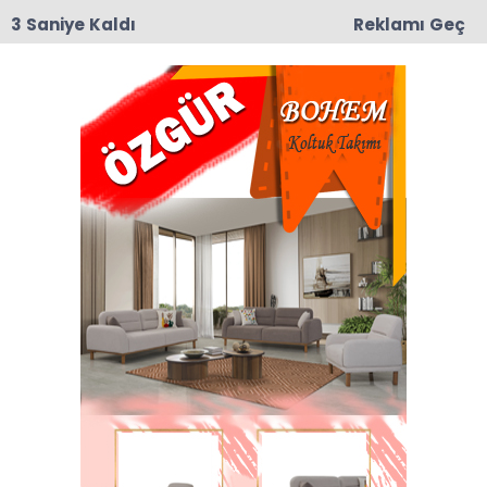
2 Saniye Kaldı
Reklamı Geç
09:19
Taşova’da Andıran ve Mülkbükü Köylerinde
Asfalt Yama Çalışmaları Başladı
Anasayfa
Dernekler
OSMANLI SARAYININ
ASIRLIK LEZZETİ TAŞOVA
ÇİÇEK BAMYASI İÇİN TARİHİ
ADIM: BİYOKORSANLIĞA
KARŞI HUKUKİ KALKAN!