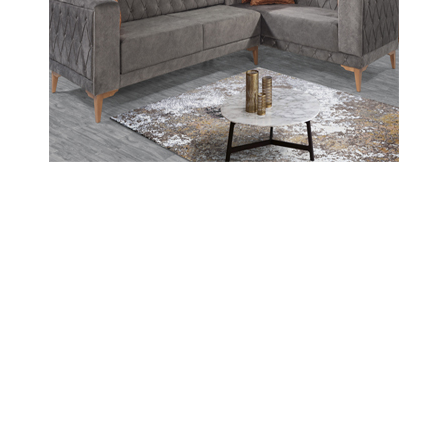
Taşova ilçesinde yer alan ve el değmemiş
doğasıyla adeta gizli bir cenneti andıran Baraklı
Şelalesi, son dönemdeki etkili yağışların
ardından son yılların en coşkulu görüntüsüne
kavuştu. Ormanlık bir vadinin kalbinde gizlenen
şelale, gürül gürül akan sularıyla doğaseverlere
ve ziyaretçilerine eşsiz bir manzara sunuyor.
13-06-2026 18:02
Abone Ol