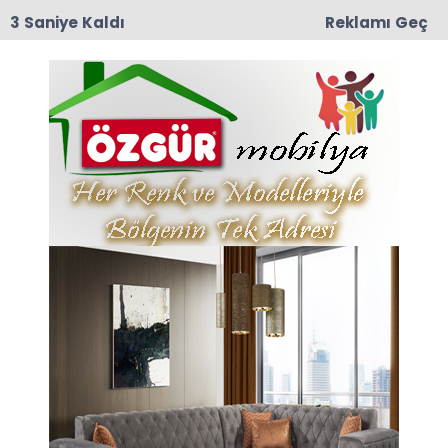
2 Saniye Kaldı
Reklamı Geç
09:03
Yeşilırmak Mahallesi Eski muhtarlarından
Mustafa Darıcı Vefat Etti
Anasayfa
TAŞOVA
Saklı Cennet Görsel Şölene
Dönüştü: Taşova Baraklı
Şelalesi Son Yılların En
Görkemli Dönemini
Yaşıyor!