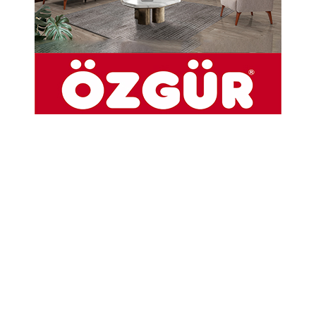
Devre Köyü Derneği tarafından köy camisinde
başlatılan yenileme ve yapım çalışmaları
tamamlandı. Dernek Başkanı İsmail Özübek,
caminin eksikliklerinin giderilmesinde emeği
geçenlere teşekkür etti.
25-05-2026 09:57
Abone Ol