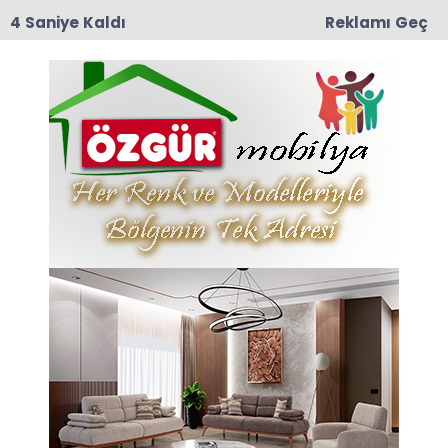
3 Saniye Kaldı
Reklamı Geç
01:15
Taşova’da Eğitime Umut Olacak Gece: 6. Kültür,
Gençlik ve Halk Şöleni 11 Ağustos’ta
Anasayfa
Dernekler
Devre Köyü Camii’nde
Yapım Çalışmaları
Tamamlandı! Başkan
Özübek’ten Teşekkür
Mesajı