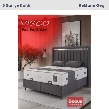
4 Saniye Kaldı
Reklamı Geç
10:43
Nermin Güner Vefat Etti
Anasayfa
VEFAT
İpek Önder Vefat Etti
İlçemize bağlı Alpaslan köyü halkından Refik
Önder'in eşi, Erbaa devlet hastanesi personeli
Fahri Önder, Yasemin ve Hacer Önder'in
anneleri İpek Önder vefat etti.