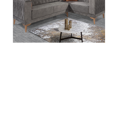
Amasya Valiliği'nden "Pat Pat" Uyarması:
"Bu Araçlar Yolcu Taşımak Üzerine
Değildir!"
© 2026 Tüm hakları saklıdır. Sistem : Gazisoft
Haber
Yazılımı