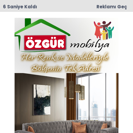
6 Saniye Kaldı
Reklamı Geç
11:19
Taşova Gençlik Merkezi İçin İhale Süreci Başladı
Pat Pat Kazaları Haberleri
Son dakika Pat Pat Kazaları haberleri ve Pat Pat
Kazaları haberleri ile ilgili tüm sıcak gelişmeleri
sayfamızdan takip edebilirsiniz.
Pat Pat Kazaları ile ilgili 1 haber listeleniyor.