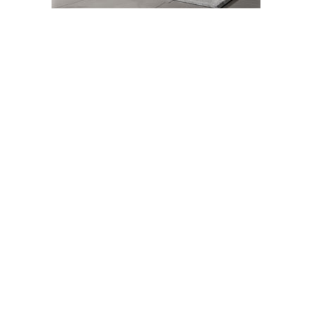
Çambükü Köyü Mevkiinde Elektrikli
Otomobil Takla Attı: Aynı Aileden 4 Kişi
Yaralandı!