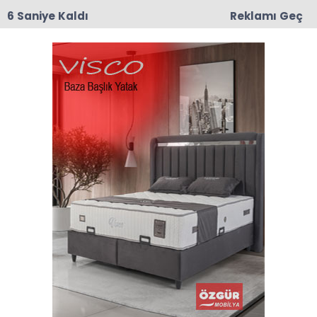
6 Saniye Kaldı
Reklamı Geç
00:03
CHP Taşova'da Mustafa Korkmaz İlçe Başkanı
Olarak Atandı
Halk Eğitim Kursları Haberleri
Son dakika Halk Eğitim Kursları haberleri ve Halk
Eğitim Kursları haberleri ile ilgili tüm sıcak
gelişmeleri sayfamızdan takip edebilirsiniz.
Halk Eğitim Kursları ile ilgili 3 haber listeleniyor.