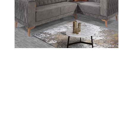
Amasya’da 19 Mayıs Coşkusuna
Şampiyonluk Damgası
© 2026 Tüm hakları saklıdır. Sistem : Gazisoft
Haber
Yazılımı
POLİTİKA
YAŞAM