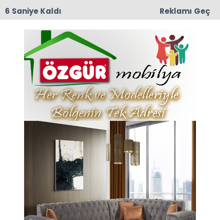
6 Saniye Kaldı
Reklamı Geç
09:03
Yeşilırmak Mahallesi Eski muhtarlarından
Mustafa Darıcı Vefat Etti
Azimvebasari Haberleri
Son dakika Azimvebasari haberleri ve
Azimvebasari haberleri ile ilgili tüm sıcak
gelişmeleri sayfamızdan takip edebilirsiniz.
Azimvebasari ile ilgili 1 haber listeleniyor.