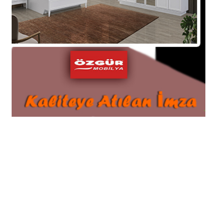
Kaymakam Salih Kartal Korubaşı Köyünü
Ziyaret Etti
© 2026 Tüm hakları saklıdır. Sistem : Gazisoft
Haber
Yazılımı