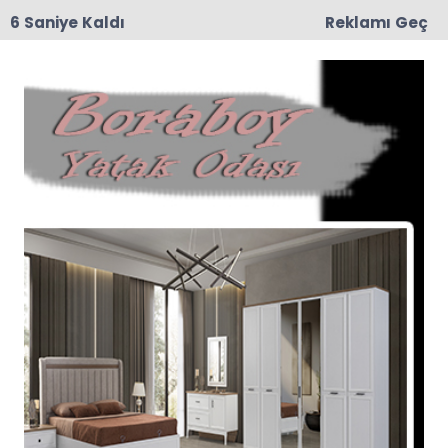
6 Saniye Kaldı
Reklamı Geç
09:02
Muhtar Harun Zorlu’nun Kederli Günü
Sydv Müdürü Barış Gündüz Haberleri
Son dakika Sydv Müdürü Barış Gündüz haberleri
ve Sydv Müdürü Barış Gündüz haberleri ile ilgili
tüm sıcak gelişmeleri sayfamızdan takip
edebilirsiniz.
Sydv Müdürü Barış Gündüz ile ilgili 1 haber
listeleniyor.