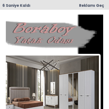
6 Saniye Kaldı
Reklamı Geç
09:02
Muhtar Harun Zorlu’nun Kederli Günü
Osman Torun Bağ Evi Haberleri
Son dakika Osman Torun Bağ Evi haberleri ve
Osman Torun Bağ Evi haberleri ile ilgili tüm sıcak
gelişmeleri sayfamızdan takip edebilirsiniz.
Osman Torun Bağ Evi ile ilgili 1 haber listeleniyor.