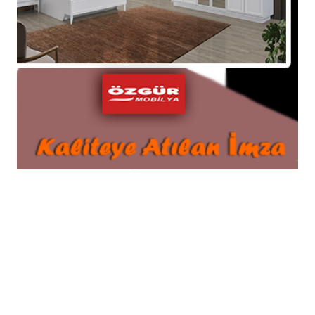
Taşova’da Bağ Evi Yangını: Alevlere
Teslim Oldu!
© 2026 Tüm hakları saklıdır. Sistem : Gazisoft
Haber
Yazılımı
POLİTİKA
YAŞAM