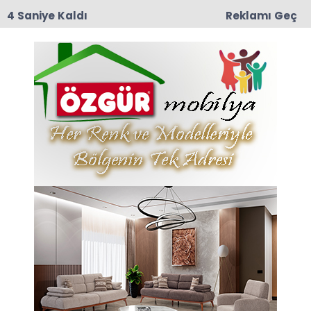
4 Saniye Kaldı
Reklamı Geç
10:29
Taşova İlçe Emniyet Müdürlüğü’ne Emniyet Amiri
Bünyamin Dede Atandı
Minik Haberleri
Son dakika Minik haberleri ve Minik haberleri ile
ilgili tüm sıcak gelişmeleri sayfamızdan takip
edebilirsiniz.
Minik ile ilgili 33 haber listeleniyor.