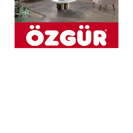
Dereli Köyünde Yaban Hayatı Ve Doğa
Mucizeleri Görünce Hayran Bıraktı