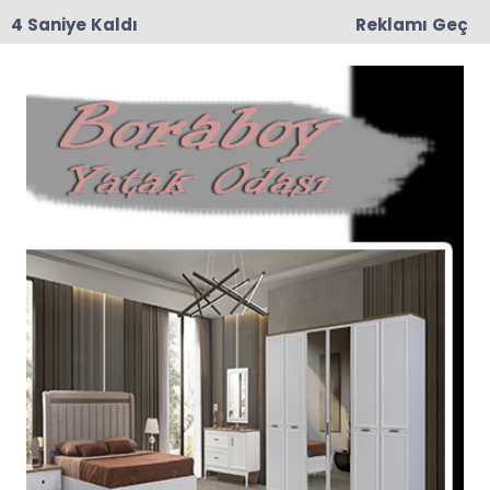
3 Saniye Kaldı
Reklamı Geç
15:25
İYİ Parti Taşova İlçe Teşkilatından Eş Zamanlı
Basın Açıklaması: "İhanetin Zaman Aşımı Yoktur!"
Köyünde Haberleri
Son dakika Köyünde haberleri ve Köyünde
haberleri ile ilgili tüm sıcak gelişmeleri
sayfamızdan takip edebilirsiniz.
Köyünde ile ilgili 50 haber listeleniyor.