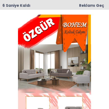
6 Saniye Kaldı
Reklamı Geç
15:17
Taşova’da Sanayi Deresi Çalışmaları Durma
Noktasına Geldi: Mahalle Sakinleri ve Esnaf Tepkili
Emzirme Eğitimi Haberleri
Son dakika Emzirme Eğitimi haberleri ve Emzirme
Eğitimi haberleri ile ilgili tüm sıcak gelişmeleri
sayfamızdan takip edebilirsiniz.
Emzirme Eğitimi ile ilgili 1 haber listeleniyor.