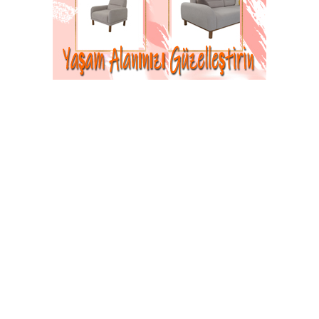
Taşova’da Anne Adaylarına Müjde: Gebe
Okulu ile Bilinçli Doğuma Hazırlık Başladı
© 2026 Tüm hakları saklıdır. Sistem : Gazisoft
Haber
Yazılımı
POLİTİKA
YAŞAM