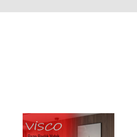
o
Galeri
Rehber
İlanlar
Anket
Gazeteler
POLİTİKA
TAŞOVA
VEFAT
SPOR
EĞİTİM
ova'da Mustafa Korkmaz İlçe Başkanı Olarak Atandı
ıç haberleri ile ilgili tüm sıcak gelişmeleri sayfamızdan t