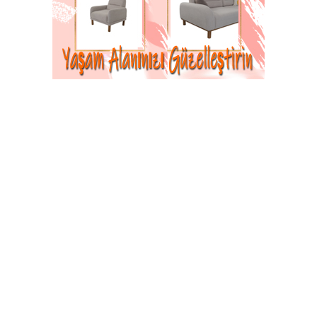
CHP Taşova İlçe Başkanlığı’na Duran
Yeter Adaylığını Açıkladı
© 2026 Tüm hakları saklıdır. Sistem : Gazisoft
Haber
Yazılımı
POLİTİKA
YAŞAM