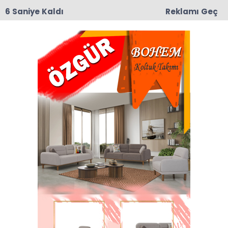
6 Saniye Kaldı
Reklamı Geç
09:19
Taşova’da Andıran ve Mülkbükü Köylerinde
Asfalt Yama Çalışmaları Başladı
Chp Taşova Adaylık Haberleri
Son dakika Chp Taşova Adaylık haberleri ve
Chp Taşova Adaylık haberleri ile ilgili tüm sıcak
gelişmeleri sayfamızdan takip edebilirsiniz.
Chp Taşova Adaylık ile ilgili 1 haber listeleniyor.