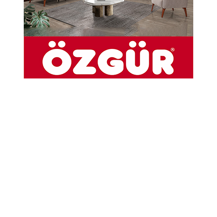
4 Gün Boyunca İlçemizi Tanıttılar!