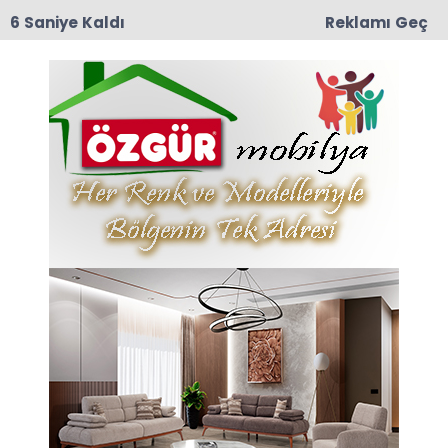
5 Saniye Kaldı
Reklamı Geç
12:57
TRT Belgesel’den Taşova Çiçek Bamyası
Belgeseli: 9 Ağustos Pazar Günü Yayında!
Amasya Dernekler Federasyonu Haberleri
Son dakika Amasya Dernekler Federasyonu
haberleri ve Amasya Dernekler Federasyonu
haberleri ile ilgili tüm sıcak gelişmeleri
sayfamızdan takip edebilirsiniz.
Amasya Dernekler Federasyonu ile ilgili 5 haber
listeleniyor.