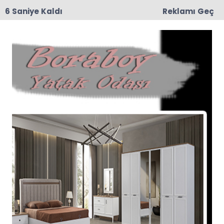
6 Saniye Kaldı
Reklamı Geç
09:02
Muhtar Harun Zorlu’nun Kederli Günü
İmza Günü Haberleri
Son dakika İmza Günü haberleri ve İmza Günü
haberleri ile ilgili tüm sıcak gelişmeleri
sayfamızdan takip edebilirsiniz.
İmza Günü ile ilgili 4 haber listeleniyor.