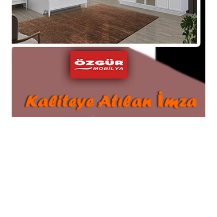
Eğitimci- Yazar Nazım MUTLU , 8-9
Kasım'da İstanbul Tüyap Fuar
Merkezinde