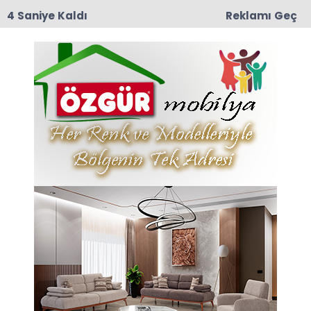
3 Saniye Kaldı
Reklamı Geç
01:15
Taşova’da Eğitime Umut Olacak Gece: 6. Kültür,
Gençlik ve Halk Şöleni 11 Ağustos’ta
Çay Haberleri
Son dakika Çay haberleri ve Çay haberleri ile
ilgili tüm sıcak gelişmeleri sayfamızdan takip
edebilirsiniz.
Çay ile ilgili 50 haber listeleniyor.