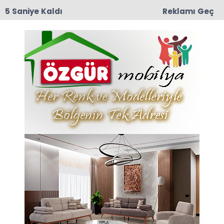
4 Saniye Kaldı
Reklamı Geç
17:37
RECEP ÇOLAK VEFAT ETTİ
Anasayfa
VEFAT
Yıldıray Fidan Vefat Etti
Özgür Mobilya Erbaa Müdürü Yıldıray Fidan 7
Şubat Cumartesi günü hayatını kaybetti.
07-02-2026 09:27
Güncelleme : 07-02-2026 11:17