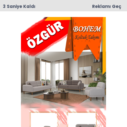
2 Saniye Kaldı
Reklamı Geç
15:17
Taşova’da Sanayi Deresi Çalışmaları Durma
Noktasına Geldi: Mahalle Sakinleri ve Esnaf Tepkili
Anasayfa
VEFAT
Türkan Ertekin Vefat Etti
İlçemiz Taşova’ya bağlı Boraboy köyü
halkından merhum Abbas Ertakin’in eşi, Uğur ve
Emine Ertekin’in anneleri Türkan Ertekin 26 Ocak
Pazartesi günü vefat etti.