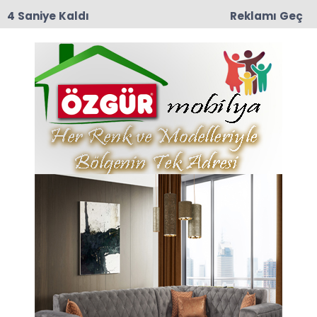
3 Saniye Kaldı
Reklamı Geç
09:03
Yeşilırmak Mahallesi Eski muhtarlarından
Mustafa Darıcı Vefat Etti
Anasayfa
SPOR
Taşova’lı 3 Sporcu Milli
Takım Kampına Davet
Edildi
Türkiye Hentbol Federasyonu U 16 Erkek Milli
Takım kampına Taşova Belediye Spor
takımından üç sporcuyu davet etti.