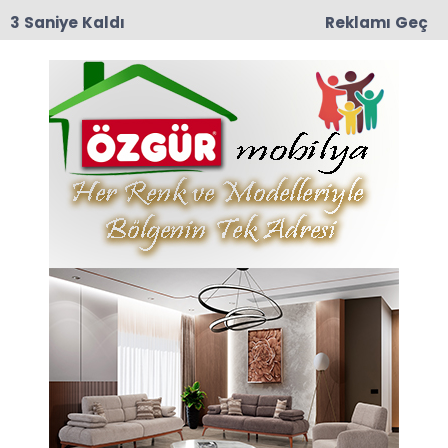
3 Saniye Kaldı
Reklamı Geç
10:29
Taşova İlçe Emniyet Müdürlüğü’ne Emniyet Amiri
Bünyamin Dede Atandı
Anasayfa
TAŞOVA
Taşova’da Apartman
Boşluğunda Mahsur Kalan
Kargayı İtfaiye Kurtardı
Taşova’da bir apartmanın havalandırma
boşluğunda mahsur kalan karga, itfaiye
ekiplerinin çalışmasıyla kurtarıldı.