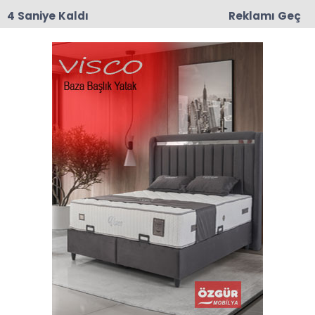
3 Saniye Kaldı
Reklamı Geç
00:03
CHP Taşova'da Mustafa Korkmaz İlçe Başkanı
Olarak Atandı
Anasayfa
SPOR
Balıkesir Sporda Zafer
Uysal Dönemi
TFF 3. Lig 4. Grup’ta şampiyonluk mücadelesi
veren Balıkesirspor, teknik direktörlük görevine
Zafer Uysal’ı getirdi.