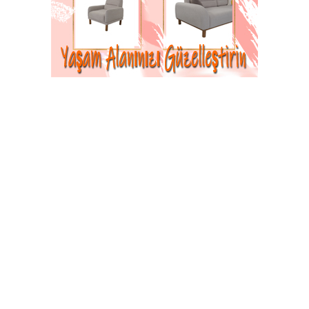
İlçe Teşkilatı, İlçe Başkanı Gökhan Aykan
başkanlığında bir araya gelerek 2025 yılı
boyunca yürütülen çalışmaları değerlendirdi ve
2026 yılına yönelik planlanan faaliyetleri ele
aldı.
27-12-2025 15:00
Abone Ol