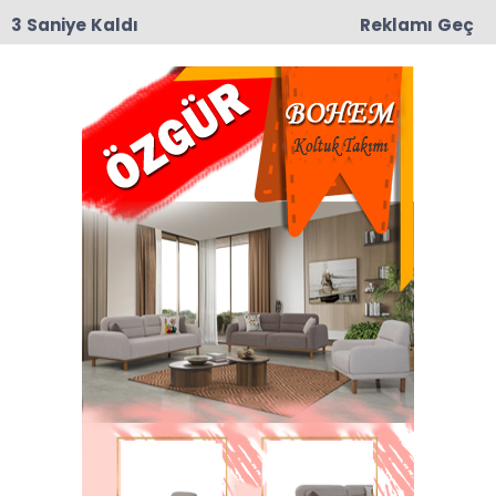
2 Saniye Kaldı
Reklamı Geç
09:19
Taşova’da Andıran ve Mülkbükü Köylerinde
Asfalt Yama Çalışmaları Başladı
Anasayfa
AKP
AK Parti Taşova İlçe
Teşkilatı’ndan 2025
Değerlendirmesi, 2026
Planlaması
Adalet ve Kalkınma Partisi (AK Parti) Taşova