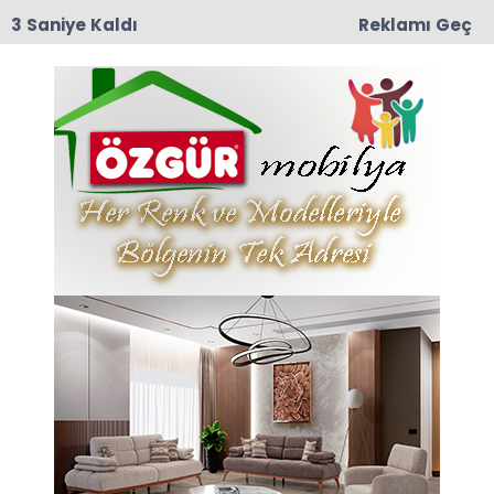
2 Saniye Kaldı
Reklamı Geç
10:29
Taşova İlçe Emniyet Müdürlüğü’ne Emniyet Amiri
Bünyamin Dede Atandı
Anasayfa
Dernekler
TAŞDEF Yetkili Kurulları ve
Dernek Başkanları
Kahvaltı Toplantısında
Buluşuyor
TAŞDEF Taşova Dernekler Federasyonu