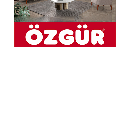
tarafından, yetkili kurullar ile dernek
başkanlarının katılımıyla Geleneksel Kahvaltı
Toplantısı düzenleniyor.
19-12-2025 10:24
Abone Ol