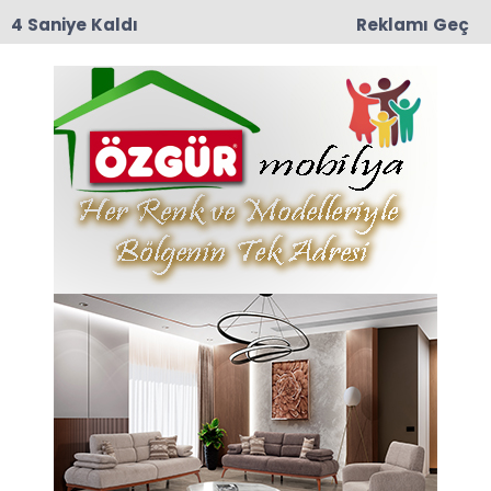
3 Saniye Kaldı
Reklamı Geç
10:29
Taşova İlçe Emniyet Müdürlüğü’ne Emniyet Amiri
Bünyamin Dede Atandı
Anasayfa
VEFAT
İlhan Kop Son
Yolculuğuna Uğurlandı
İlçemiz eski Kasap esnaflarından İlhan Kop
(75), 4 Aralık 2025 Perşembe günü hayatını
kaybetti.