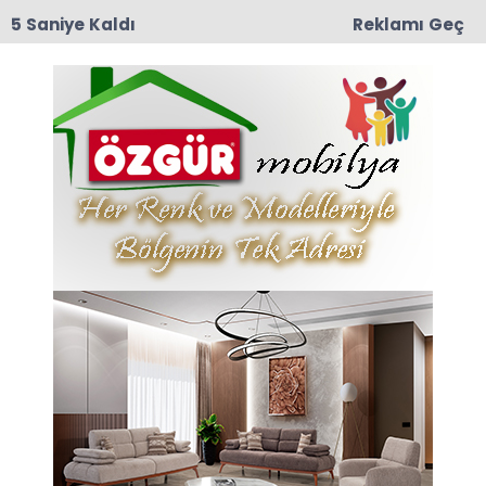
4 Saniye Kaldı
Reklamı Geç
12:57
TRT Belgesel’den Taşova Çiçek Bamyası
Belgeseli: 9 Ağustos Pazar Günü Yayında!
Anasayfa
VEFAT
YAĞCI AİLESİ TAZİYE VE
TEŞEKKÜR MESAJI
YAĞCI AİLESİ TAZİYE VE TEŞEKKÜR MESAJI
03-10-2025 14:16
Güncelleme : 03-10-2025 15:37