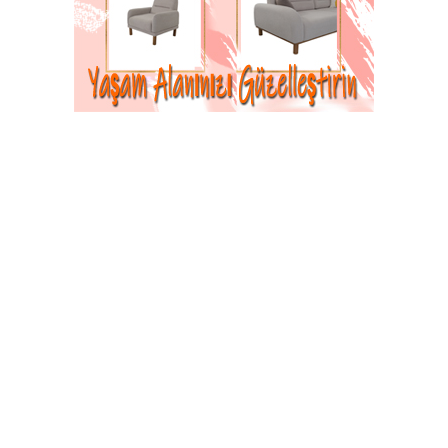
su kaynaklarının giderek azalmasına dikkat
çekerek kamuoyuna önemli bir açıklama yaptı.
28-09-2025 08:32
Güncelleme : 29-09-2025 21:05
Abone Ol