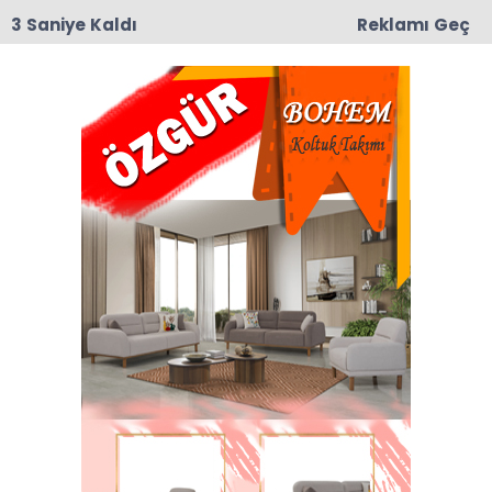
2 Saniye Kaldı
Reklamı Geç
09:19
Taşova’da Andıran ve Mülkbükü Köylerinde
Asfalt Yama Çalışmaları Başladı
Anasayfa
Dernekler
Taşova Yerel Kalkınma
Derneği’nden Su
Kaynakları İçin
Kamuoyuna Çağrı
Taşova Yerel Kalkınma Derneği, ilçedeki içilebilir