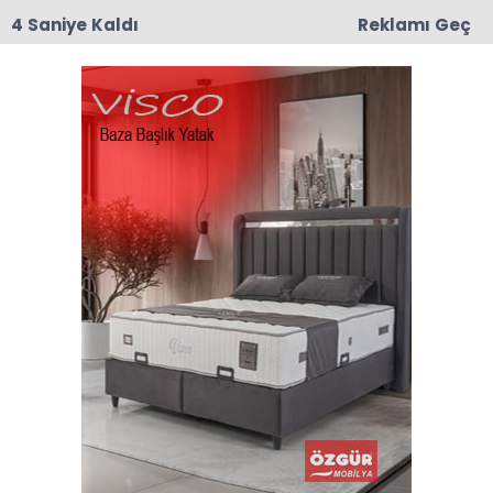
4 Saniye Kaldı
Reklamı Geç
10:43
Nermin Güner Vefat Etti
Anasayfa
TAŞOVA
Karlık Köyü Nüfusuna
Kayıtlı Havacı Uzman
Çavuş Mücahit Demirci
Trafik Kazasında Hayatını
Kaybetti