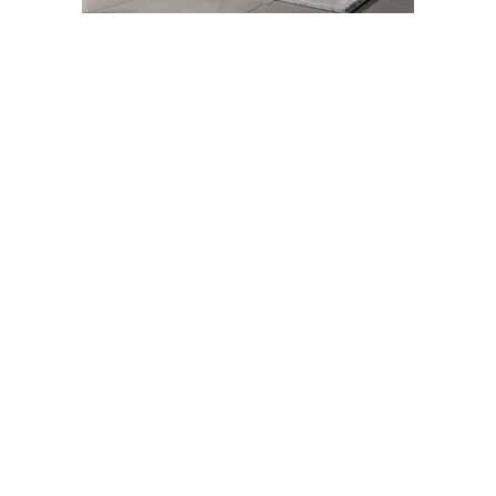
Aslen ilçemize bağlı Karlık Köyü nüfusuna
kayıtlı, Diyarbakır’da görev yapan Jandarma
Uzman Çavuş Mücahit Demirci (31), geçirdiği
trafik kazası sonucu hayatını kaybetti.
28-07-2025 19:42
Güncelleme : 28-07-2025 21:30
Abone Ol