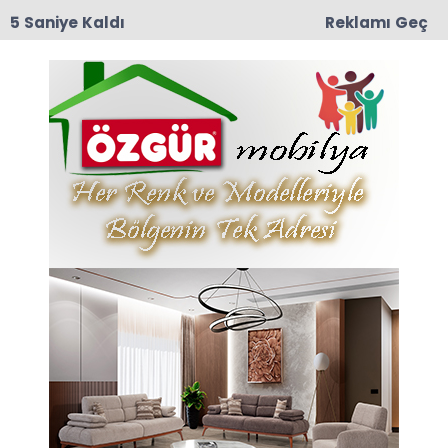
4 Saniye Kaldı
Reklamı Geç
12:57
TRT Belgesel’den Taşova Çiçek Bamyası
Belgeseli: 9 Ağustos Pazar Günü Yayında!
Anasayfa
VEFAT
Sadullah Özen Vefat Etti
İlçemize bağlı Mercimek Köyümüz halkından
Dursun Özen ve Ömer Özen’in babaları Sadullah
Özen (79), 9 Nisan 2025 Çarşamba günü
hayatını kaybetti.