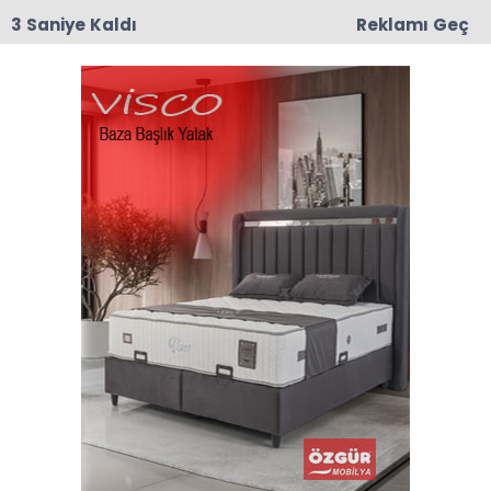
2 Saniye Kaldı
Reklamı Geç
00:03
CHP Taşova'da Mustafa Korkmaz İlçe Başkanı
Olarak Atandı
Anasayfa
VEFAT
ZEBURE ARAS VEFAT ETTİ
İlçemize bağlı Kırkharman köyünden merhum
Seyit Aras’ın eşi, Sadiye, Halime, Zülfiye, Radiye
ve Sebahattin Aras’ın anneleri Zebure Aras
(88), 27 Ocak 2025 Pazartesi günü hayatını
kaybetti.