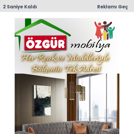
1 Saniye Kaldı
Reklamı Geç
09:02
Muhtar Harun Zorlu’nun Kederli Günü
Anasayfa
EĞİTİM
Atatürk Ortaokulu'nda
Karne Dağıtım Töreni
Düzenlendi
2024-2025 Eğitim Öğretim Yılı 1. Dönem Karne
Dağıtım Programı kapsamında Atatürk
Ortaokulu'nda karne dağıtım programı