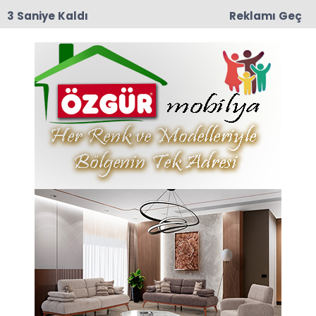
3 Saniye Kaldı
Reklamı Geç
10:29
Taşova İlçe Emniyet Müdürlüğü’ne Emniyet Amiri
Bünyamin Dede Atandı
Anasayfa
TAŞOVA
YILIN İLK SAATLERİNDE
KURUM ÇALIŞANLARINI
UNUTMADILAR
Taşova Kaymakamı Salih Kartal, ve Taşova
Belediye Başkanı Ömer Özalp yeni yılın ilk
gününde vatandaşların huzur ve güvenliği için