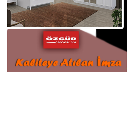
Vücut temizliği Gerektirir'' Başlığı ile bir etkinlik
gerçekleştirdi.
28-11-2017 17:26
Güncelleme : 29-11-2017 16:32
Abone Ol