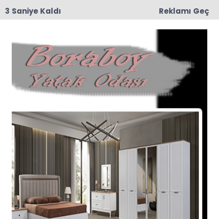
3 Saniye Kaldı
Reklamı Geç
09:02
Muhtar Harun Zorlu’nun Kederli Günü
Anasayfa
SAĞLIK
Taşova Anadolu Lisesin de
Sağlık Çerçevesin de
Seminer Düzenlendi
Şehit İdris Bolat Anadolu Lisesi Sağlık,Temizlik,
Çevre ve Sokak Hayvanlarını Koruma Kulübü ''
Temizlik Sağlıktır; Sağlık, Temiz El, Bakımlı Diş ve